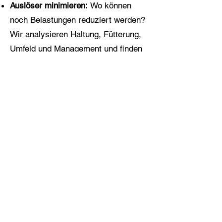
Auslöser minimieren:
Wo können
noch Belastungen reduziert werden?
Wir analysieren Haltung, Fütterung,
Umfeld und Management und finden
individuelle Lösungen, um mögliche
Trigger so weit wie möglich zu
reduzieren.
Aufmerksamkeit & Fokus:
Ich zeige
dir, wie du durch gezielten
Perspektivwechsel – weg vom
Problem, hin zur Lösung – viel
bewirken kannst.
Und vieles mehr
, individuell auf dich
und dein Pferd zugeschnitten.
Dein Pferd und du brauchen